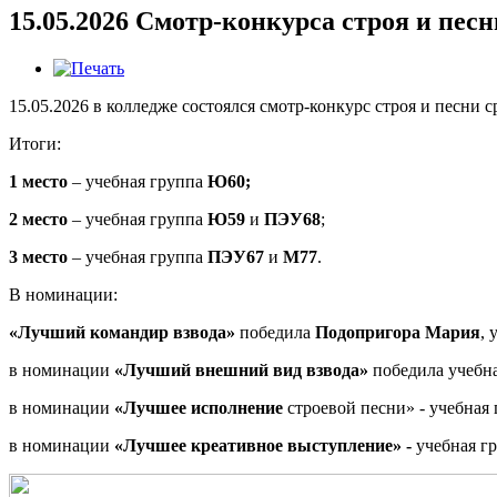
15.05.2026 Смотр-конкурса строя и песн
15.05.2026 в колледже состоялся смотр-конкурс строя и песни с
Итоги:
1 место
– учебная группа
Ю60;
2 место
– учебная группа
Ю59
и
ПЭУ68
;
3 место
– учебная группа
ПЭУ67
и
М77
.
В номинации:
«Лучший командир взвода»
победила
Подопригора Мария
,
в номинации
«Лучший внешний вид взвода»
победила учебн
в номинации
«Лучшее исполнение
строевой
песни» - учебная
в номинации
«Лучшее креативное выступление» -
учебная г