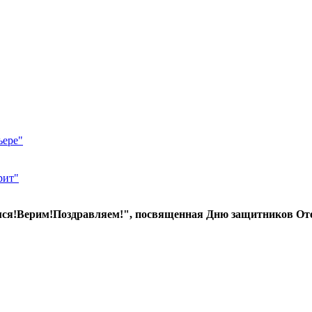
ьере"
рит"
ся!Верим!Поздравляем!", посвященная Дню защитников Оте