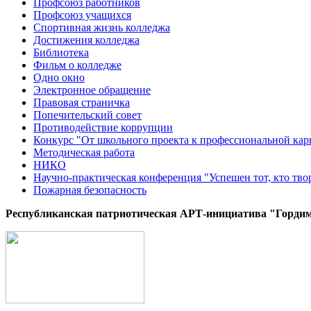
Профсоюз работников
Профсоюз учащихся
Спортивная жизнь колледжа
Достижения колледжа
Библиотека
Фильм о колледже
Одно окно
Электронное обращение
Правовая страничка
Попечительский совет
Противодействие коррупции
Конкурс "От школьного проекта к профессиональной кар
Методическая работа
НИКО
Научно-практическая конференция "Успешен тот, кто тво
Пожарная безопасность
Республиканская патриотическая AРТ-инициатива "Гордим