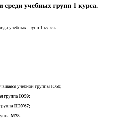
и среди учебных групп 1 курса.
реди учебных групп 1 курса.
 учащаяся учебной группы Ю60;
ая группа
Ю59
;
 группа
ПЭУ67
;
руппа
М78
.