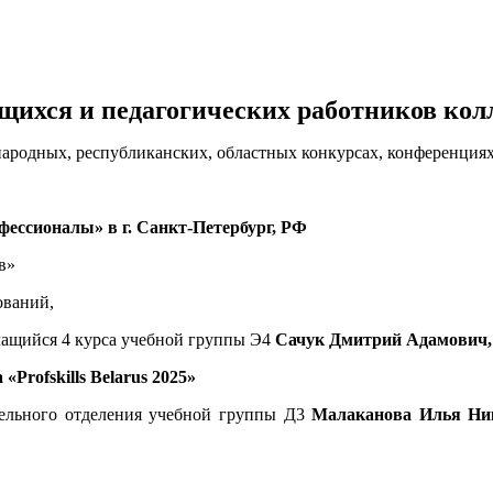
ихся и педагогических работников колл
народных, республиканских, областных конкурсах, конференциях
ессионалы» в г. Санкт-Петербург, РФ
в»
ований,
чащийся 4 курса учебной группы Э4
Сачук Дмитрий Адамович
Profskills Belarus 2025»
тельного отделения учебной группы Д3
Малаканова Илья Ни