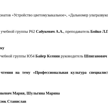
понатов «Устройство цветомузыкальное», «Дальномер ультразву
а учебной группы Р62
Сабукевич А.А.
, преподаватель
Бойко Л.П
ыку
 учебной группы Ю54
Байер Ксении
руководитель
Шпиганович 
чтения на тему «Профессиональная культура специалис
нкевич Мария, Шульгина Марина
сюк Станислав