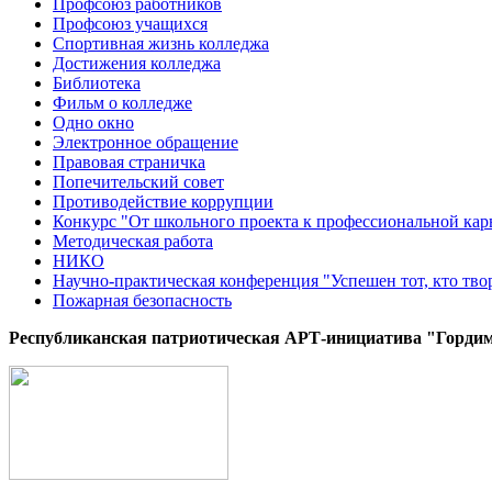
Профсоюз работников
Профсоюз учащихся
Спортивная жизнь колледжа
Достижения колледжа
Библиотека
Фильм о колледже
Одно окно
Электронное обращение
Правовая страничка
Попечительский совет
Противодействие коррупции
Конкурс "От школьного проекта к профессиональной кар
Методическая работа
НИКО
Научно-практическая конференция "Успешен тот, кто тво
Пожарная безопасность
Республиканская патриотическая AРТ-инициатива "Гордим