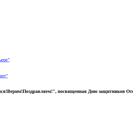
ьере"
рит"
ся!Верим!Поздравляем!", посвященная Дню защитников Оте