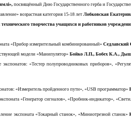
ямлі»,
посвящённый Дню Государственного герба и Государстве
вление» возрастная категория 15-18 лет
Лобковская Екатерин
 технического творчества учащихся и работников учреждени
споната «Прибор измерительный комбинированный»
Седлавский 
ействующей модели «Манипулятор»
Бойко Л.П., Бобех К.А., Ды
ие экспонатов: «Тестер полупроводниковых приборов», «Регу
спонатов: «Измеритель пройденного пути», «USB программатор»
 экспоната «Генератор сигналов», «Пробник-индикатор», «Све
вление экспоната «Токарный станок», «Миниотрезной станок»