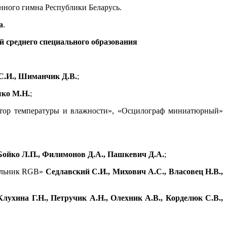
нного гимна Республики Беларусь.
а
.
й среднего специального образования
С.И., Шиманчик Д.В.
;
шко М.Н.
;
лятор температуры и влажности», «Осцилограф миниатюрный»
Бойко Л.П., Филимонов Д.А., Пашкевич Д.А.
;
тильник RGB»
Седлавский С.И., Михович А.С., Власовец Н.В.,
Клухина Г.Н., Петручик А.Н., Олехник А.В., Корделюк С.В.,