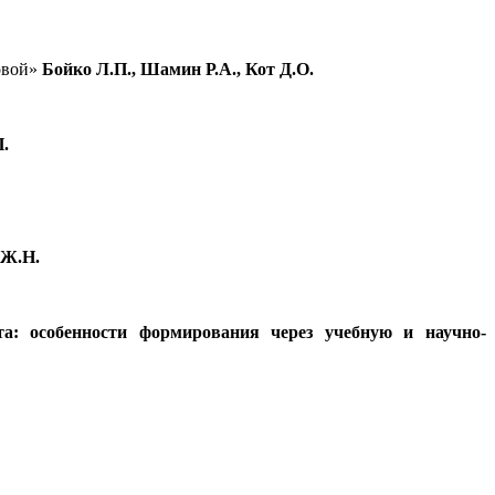
ковой»
Бойко Л.П., Шамин Р.А., Кот Д.О.
.
Ж.Н.
та: особенности формирования через учебную и научно-