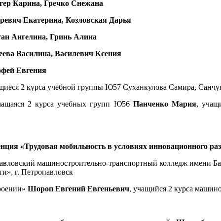
гер Карина, Гречко Снежана
ревич Екатерина, Козловская Дарья
ан Ангелина, Гринь Алина
еева Василина, Василевич Ксения
фей Евгения
щиеся 2 курса учебной группы Ю57 Суханкулова Самира, Санчу
ащаяся 2 курса учебных групп Ю56
Панченко Мария
, учащ
нция «Трудовая мобильность в условиях инновационного ра
павловский машиностроительно-транспортный колледж имени Б
и», г. Петропавловск
троении»
Шороп Евгений Евгеньевич
, учащийся 2 курса машин