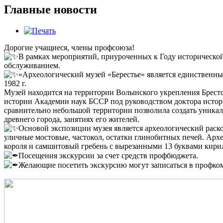
Главные новости
Дорогие учащиеся, члены профсоюза!
В рамках мероприятий, приуроченных к Году исторической
обслуживанием.
«Археологический музей «Берестье» является единственным 
1982 г.
Музей находится на территории Волынского укрепления Брестск
истории Академии наук БССР под руководством доктора истор
сравнительно небольшой территории позволила создать уника
древнего города, занятиях его жителей.
Основой экспозиции музея является археологический раскоп
уличные мостовые, частокол, остатки глинобитных печей. Арх
короля и самшитовый гребень с вырезанными 13 буквами кирил
Посещения экскурсии за счет средств профбюджета.
Желающие посетить экскурсию могут записаться в профкоме