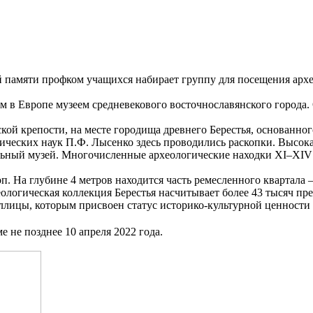
 памяти профком учащихся набирает группу для посещения архе
в Европе музеем средневекового восточнославянского города. Осн
ой крепости, на месте городища древнего Берестья, основанног
ических наук П.Ф. Лысенко здесь проводились раскопки. Высок
льный музей. Многочисленные археологические находки ХI–ХIV 
. На глубине 4 метров находится часть ремесленного квартала –
еологическая коллекция Берестья насчитывает более 43 тысяч п
лицы, которым присвоен статус историко-культурной ценности 
 не позднее 10 апреля 2022 года.