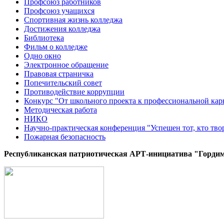
Профсоюз работников
Профсоюз учащихся
Спортивная жизнь колледжа
Достижения колледжа
Библиотека
Фильм о колледже
Одно окно
Электронное обращение
Правовая страничка
Попечительский совет
Противодействие коррупции
Конкурс "От школьного проекта к профессиональной кар
Методическая работа
НИКО
Научно-практическая конференция "Успешен тот, кто тво
Пожарная безопасность
Республиканская патриотическая AРТ-инициатива "Гордим