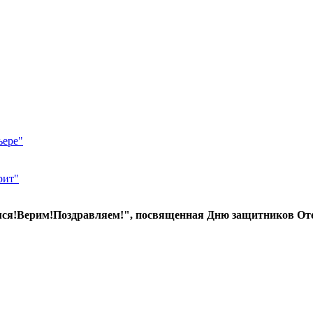
ьере"
рит"
ся!Верим!Поздравляем!", посвященная Дню защитников Оте