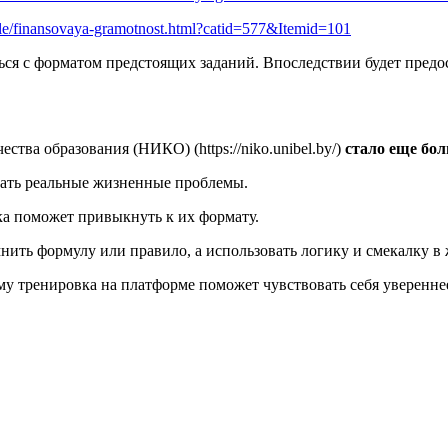
icle/finansovaya-gramotnost.html?catid=577&Itemid=101
ться с форматом предстоящих заданий. Впоследствии будет пред
тва образования (НИКО) (https://niko.unibel.by/)
стало еще бол
шать реальные жизненные проблемы.
а поможет привыкнуть к их формату.
ить формулу или правило, а использовать логику и смекалку в
у тренировка на платформе поможет чувствовать себя уверенне