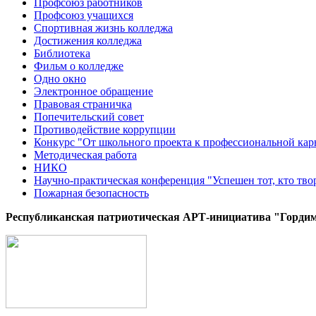
Профсоюз работников
Профсоюз учащихся
Спортивная жизнь колледжа
Достижения колледжа
Библиотека
Фильм о колледже
Одно окно
Электронное обращение
Правовая страничка
Попечительский совет
Противодействие коррупции
Конкурс "От школьного проекта к профессиональной кар
Методическая работа
НИКО
Научно-практическая конференция "Успешен тот, кто тво
Пожарная безопасность
Республиканская патриотическая AРТ-инициатива "Гордим