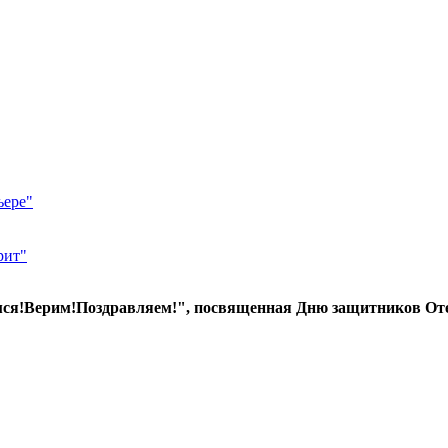
ьере"
рит"
ся!Верим!Поздравляем!", посвященная Дню защитников Оте