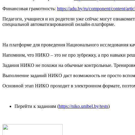
Финансовая грамотность:
https://adu.by/ru/component/content/art
Педагоги, учащиеся и их родители уже сейчас могут ознакоми
специальной автоматизированной онлайн-платформе.
На платформе для проведения Национального исследования качес
Напомним, что НИКО – это не про зубрежку, а про навыки ре
Задания НИКО не похожи на обычные контрольные. Тренировк
Выполнение заданий НИКО даст возможность не просто вспомн
Основной этап НИКО проходит в электронном формате, поэтом
Перейти к заданиям (
https://niko.unibel.by/tests
)