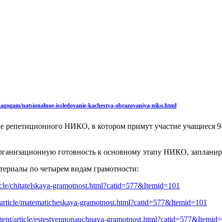
dagogam/natsionalnoe-issledovanie-kachestva-obrazovaniya-niko.html
ие репетиционного НИКО, в котором примут участие учащиеся 9-
рганизационную готовность к основному этапу НИКО, запланир
териалы по четырем видам грамотности:
ticle/chitatelskaya-gramotnost.html?catid=577&Itemid=101
t/article/matematicheskaya-gramotnost.html?catid=577&Itemid=101
ntent/article/estestvennonauchnaya-gramotnost.html?catid=577&Itemid