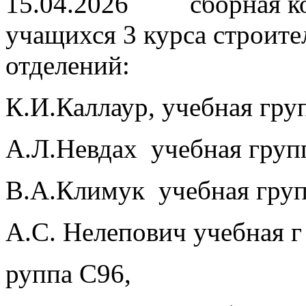
15.04.2026 сборная ком
учащихся 3 курса строите
отделений:
К.И.Каллаур, учебная гру
А.Л.Невдах учебная груп
В.А.Климук учебная гру
А.С. Нелепович учебная г
руппа С96,