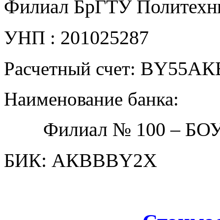
Филиал БрГТУ Политехн
201025287
УНП
:
BY55АКВ
Расчетный счет:
Наименование банка:
илиал № 100 – БО
Ф
: АКВВBY2Х
БИК