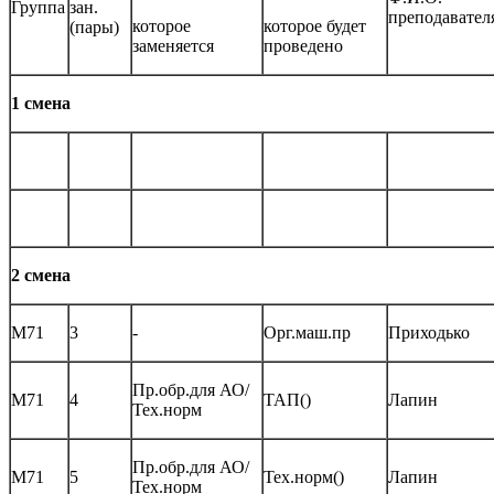
Группа
зан.
преподавател
которое
которое будет
(пары)
заменяется
проведено
1 смена
2 смена
М71
3
-
Орг.маш.пр
Приходько
Пр.обр.для АО/
М71
4
ТАП()
Лапин
Тех.норм
Пр.обр.для АО/
М71
5
Тех.норм()
Лапин
Тех.норм