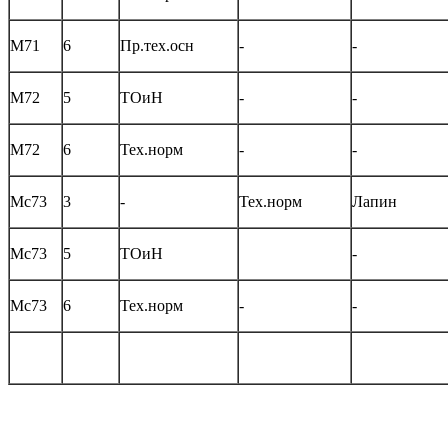
М71
6
Пр.тех.осн
-
-
М72
5
ТОиН
-
-
М72
6
Тех.норм
-
-
Мс73
3
-
Тех.норм
Лапин
Мс73
5
ТОиН
-
Мс73
6
Тех.норм
-
-